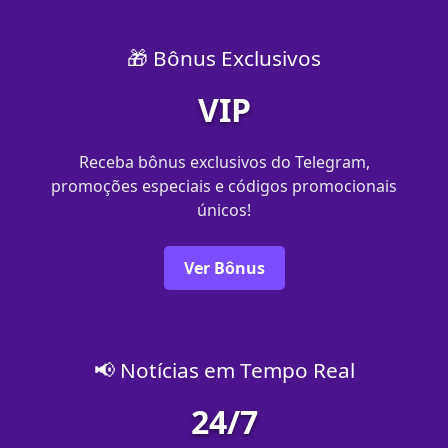
🎁 Bônus Exclusivos
VIP
Receba bônus exclusivos do Telegram,
promoções especiais e códigos promocionais
únicos!
Ver Bônus
📢 Notícias em Tempo Real
24/7