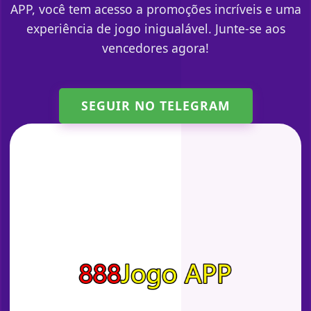
APP, você tem acesso a promoções incríveis e uma
experiência de jogo inigualável. Junte-se aos
vencedores agora!
SEGUIR NO TELEGRAM