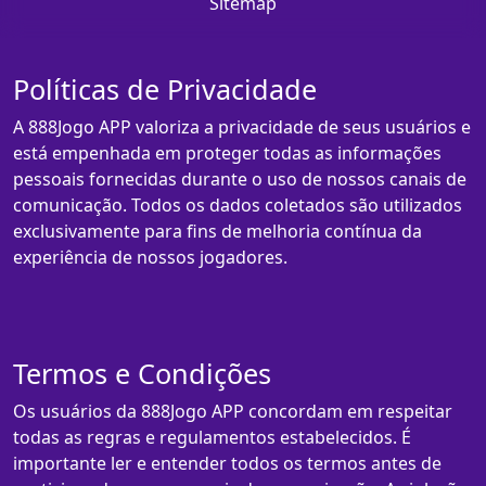
Sitemap
Políticas de Privacidade
A 888Jogo APP valoriza a privacidade de seus usuários e
está empenhada em proteger todas as informações
pessoais fornecidas durante o uso de nossos canais de
comunicação. Todos os dados coletados são utilizados
exclusivamente para fins de melhoria contínua da
experiência de nossos jogadores.
Termos e Condições
Os usuários da 888Jogo APP concordam em respeitar
todas as regras e regulamentos estabelecidos. É
importante ler e entender todos os termos antes de