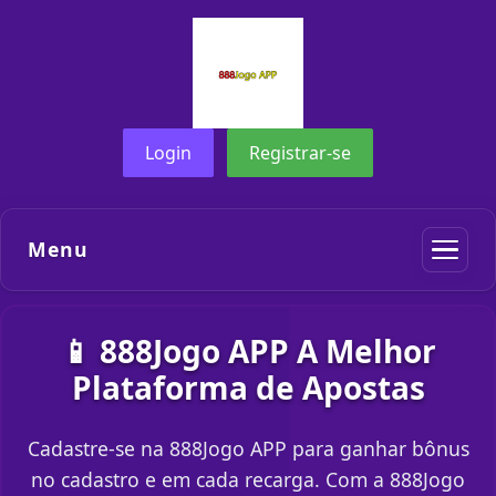
Login
Registrar-se
Menu
📱 888Jogo APP A Melhor
Plataforma de Apostas
Cadastre-se na 888Jogo APP para ganhar bônus
no cadastro e em cada recarga. Com a 888Jogo