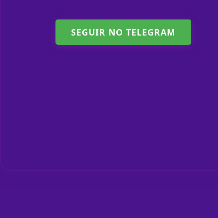
SEGUIR NO TELEGRAM