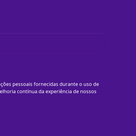
ações pessoais fornecidas durante o uso de
elhoria contínua da experiência de nossos