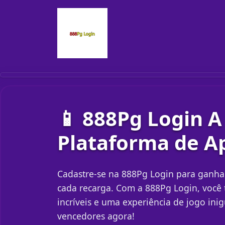
📱 888Pg Login 
Plataforma de A
Cadastre-se na 888Pg Login para ganha
cada recarga. Com a 888Pg Login, você
incríveis e uma experiência de jogo inig
vencedores agora!