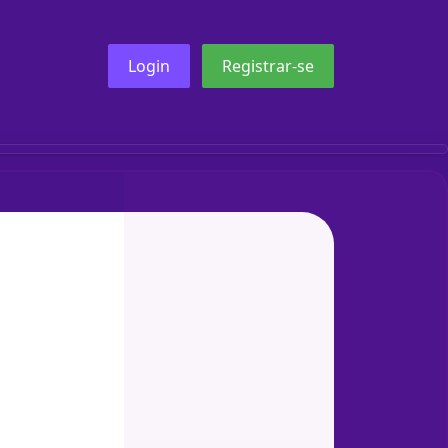
Login
Registrar-se