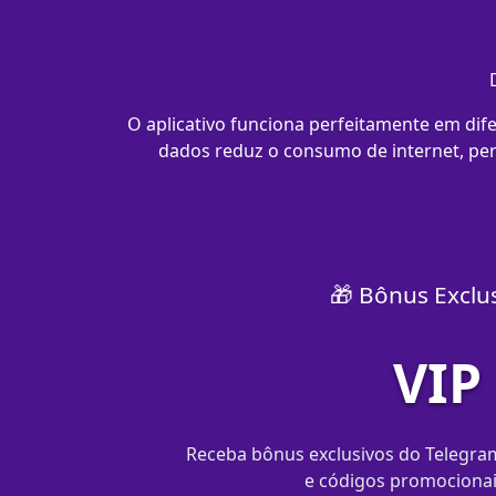
O aplicativo funciona perfeitamente em dif
dados reduz o consumo de internet, pe
🎁 Bônus Exclu
VIP
Receba bônus exclusivos do Telegra
e códigos promocionai