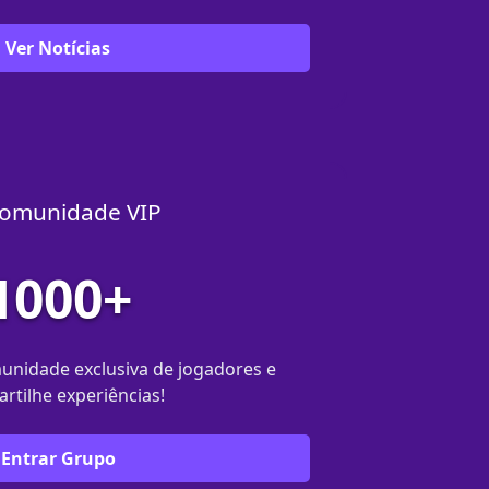
Ver Notícias
Comunidade VIP
1000+
unidade exclusiva de jogadores e
rtilhe experiências!
Entrar Grupo