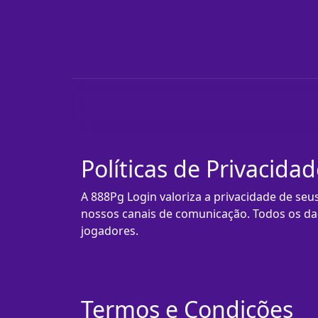
Políticas de Privacida
A 888Pg Login valoriza a privacidade de se
nossos canais de comunicação. Todos os dad
jogadores.
Termos e Condições