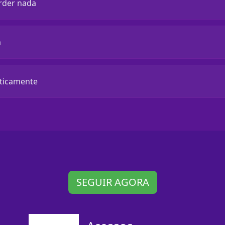
erder nada
a
aticamente
SEGUIR AGORA