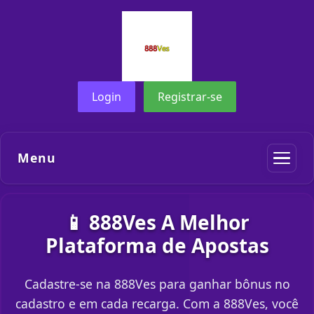
Login
Registrar-se
Menu
📱 888Ves A Melhor
Plataforma de Apostas
Cadastre-se na 888Ves para ganhar bônus no
cadastro e em cada recarga. Com a 888Ves, você