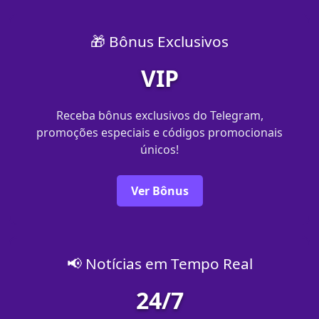
🎁 Bônus Exclusivos
VIP
Receba bônus exclusivos do Telegram,
promoções especiais e códigos promocionais
únicos!
Ver Bônus
📢 Notícias em Tempo Real
24/7