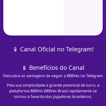
📱 Canal Oficial no Telegram!
📱 Benefícios do Canal
Descubra as vantagens de seguir a 888Ves no Telegram
Pela sua simplicidade e grande potencial de lucro, a
plataforma 888Ves 888Ves Brasil rapidamente se
tornou a favorita dos jogadores brasileiros.