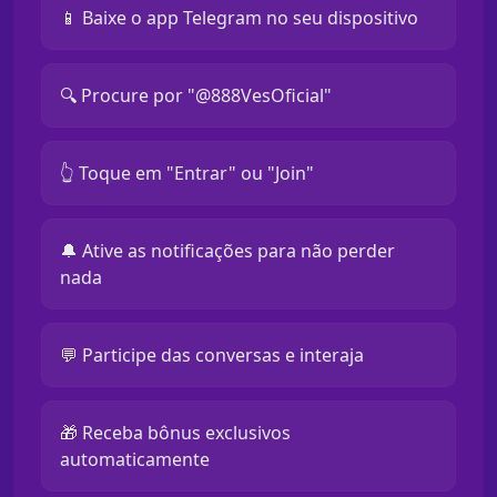
📱 Baixe o app Telegram no seu dispositivo
🔍 Procure por "@888VesOficial"
👆 Toque em "Entrar" ou "Join"
🔔 Ative as notificações para não perder
nada
💬 Participe das conversas e interaja
🎁 Receba bônus exclusivos
automaticamente