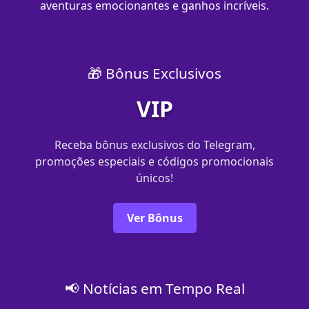
aventuras emocionantes e ganhos incríveis.
🎁 Bônus Exclusivos
VIP
Receba bônus exclusivos do Telegram,
promoções especiais e códigos promocionais
únicos!
Ver Bônus
📢 Notícias em Tempo Real