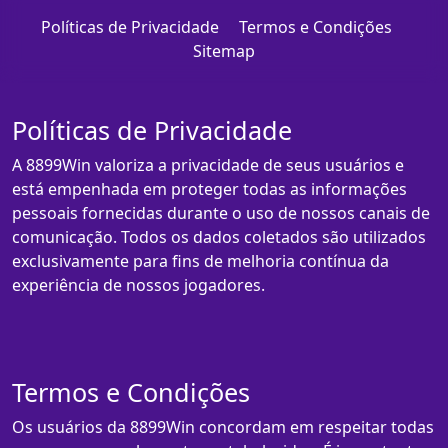
Políticas de Privacidade
Termos e Condições
Sitemap
Políticas de Privacidade
A 8899Win valoriza a privacidade de seus usuários e
está empenhada em proteger todas as informações
pessoais fornecidas durante o uso de nossos canais de
comunicação. Todos os dados coletados são utilizados
exclusivamente para fins de melhoria contínua da
experiência de nossos jogadores.
Termos e Condições
Os usuários da 8899Win concordam em respeitar todas