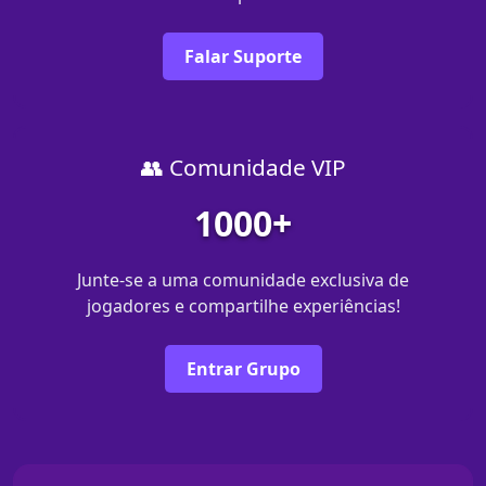
Falar Suporte
👥 Comunidade VIP
1000+
Junte-se a uma comunidade exclusiva de
jogadores e compartilhe experiências!
Entrar Grupo