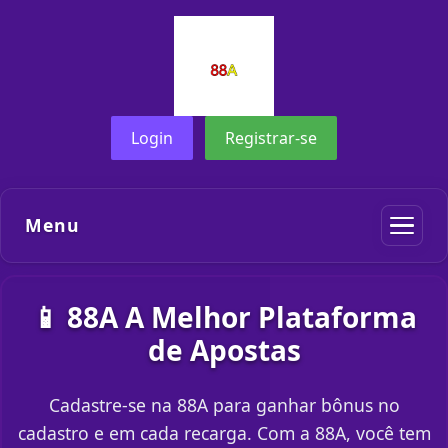
Login
Registrar-se
Menu
📱 88A A Melhor Plataforma
de Apostas
Cadastre-se na 88A para ganhar bônus no
cadastro e em cada recarga. Com a 88A, você tem