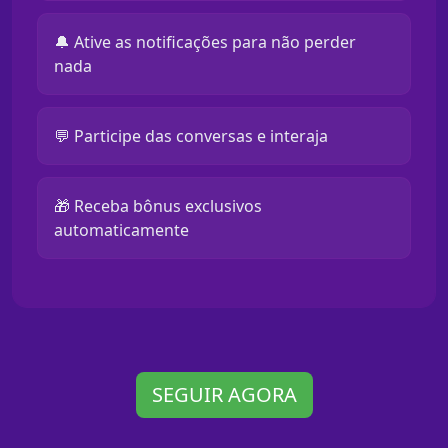
🔔 Ative as notificações para não perder
nada
💬 Participe das conversas e interaja
🎁 Receba bônus exclusivos
automaticamente
SEGUIR AGORA