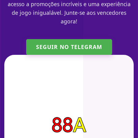
acesso a promoções incríveis e uma experiência
de jogo inigualável. Junte-se aos vencedores
agora!
SEGUIR NO TELEGRAM