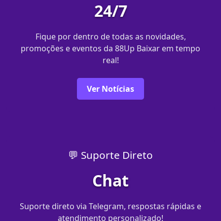
24/7
Fique por dentro de todas as novidades,
promoções e eventos da 88Up Baixar em tempo
real!
Ver Notícias
💬 Suporte Direto
Chat
Suporte direto via Telegram, respostas rápidas e
atendimento personalizado!