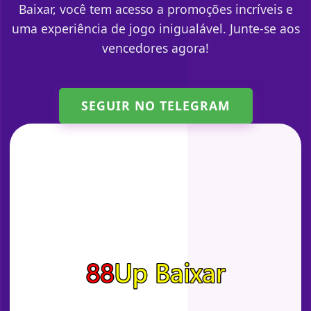
Baixar, você tem acesso a promoções incríveis e
uma experiência de jogo inigualável. Junte-se aos
vencedores agora!
SEGUIR NO TELEGRAM