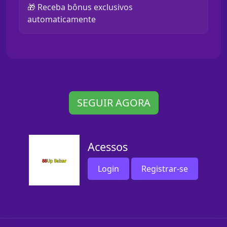
🎁 Receba bônus exclusivos
automaticamente
SEGUIR AGORA
Acessos
Login
Registrar-se