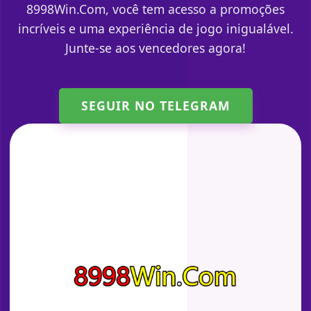
8998Win.Com, você tem acesso a promoções
incríveis e uma experiência de jogo inigualável.
Junte-se aos vencedores agora!
SEGUIR NO TELEGRAM