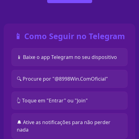
📱 Como Seguir no Telegram
📱 Baixe o app Telegram no seu dispositivo
🔍 Procure por "@8998Win.ComOficial"
👆 Toque em "Entrar" ou "Join"
🔔 Ative as notificações para não perder
nada