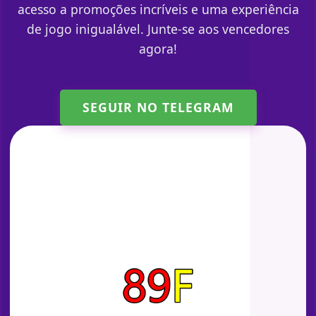
acesso a promoções incríveis e uma experiência
de jogo inigualável. Junte-se aos vencedores
agora!
SEGUIR NO TELEGRAM