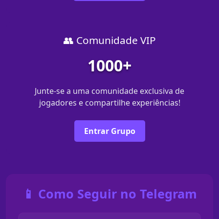
👥 Comunidade VIP
1000+
Junte-se a uma comunidade exclusiva de
jogadores e compartilhe experiências!
Entrar Grupo
📱 Como Seguir no Telegram