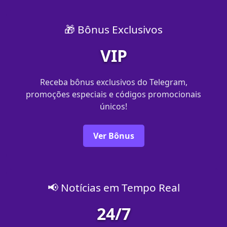
🎁 Bônus Exclusivos
VIP
Receba bônus exclusivos do Telegram,
promoções especiais e códigos promocionais
únicos!
Ver Bônus
📢 Notícias em Tempo Real
24/7