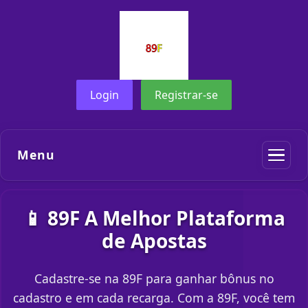
Login
Registrar-se
Menu
📱 89F A Melhor Plataforma
de Apostas
Cadastre-se na 89F para ganhar bônus no
cadastro e em cada recarga. Com a 89F, você tem