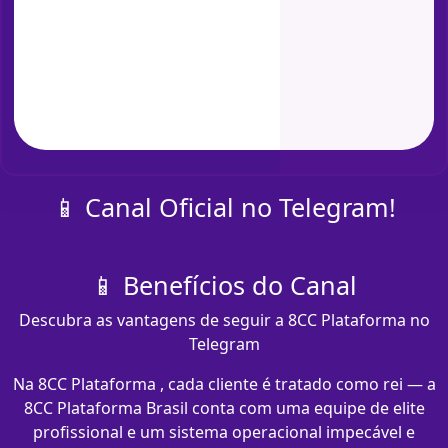
📱 Canal Oficial no Telegram!
📱 Benefícios do Canal
Descubra as vantagens de seguir a 8CC Plataforma no
Telegram
Na 8CC Plataforma , cada cliente é tratado como rei — a
8CC Plataforma Brasil conta com uma equipe de elite
profissional e um sistema operacional impecável e