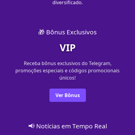
diversificado.
🎁 Bônus Exclusivos
VIP
Receba bônus exclusivos do Telegram,
promoções especiais e códigos promocionais
únicos!
Ver Bônus
📢 Notícias em Tempo Real