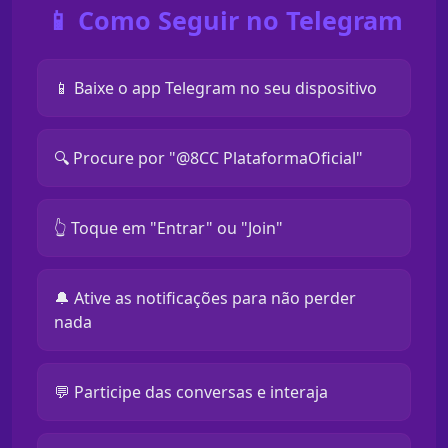
📱 Como Seguir no Telegram
📱 Baixe o app Telegram no seu dispositivo
🔍 Procure por "@8CC PlataformaOficial"
👆 Toque em "Entrar" ou "Join"
🔔 Ative as notificações para não perder
nada
💬 Participe das conversas e interaja