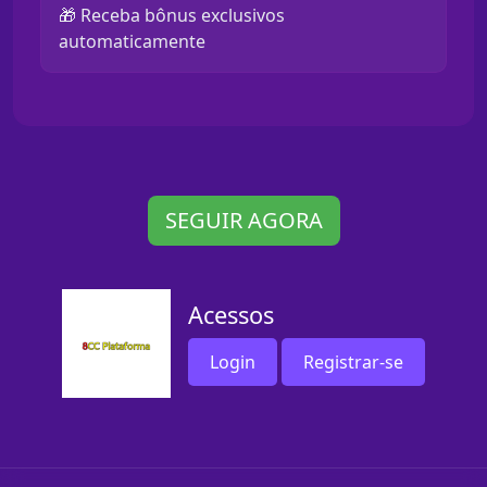
🎁 Receba bônus exclusivos
automaticamente
SEGUIR AGORA
Acessos
Login
Registrar-se