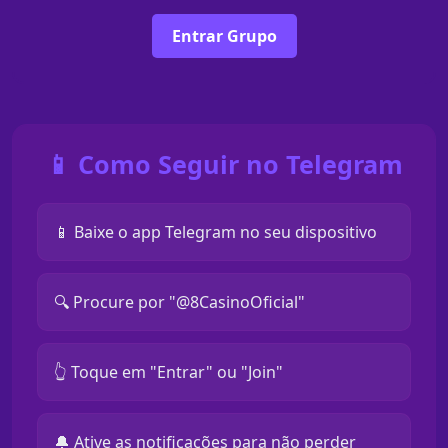
Entrar Grupo
📱 Como Seguir no Telegram
📱 Baixe o app Telegram no seu dispositivo
🔍 Procure por "@8CasinoOficial"
👆 Toque em "Entrar" ou "Join"
🔔 Ative as notificações para não perder