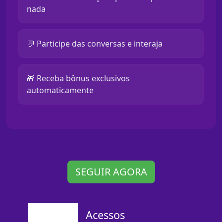
nada
💬 Participe das conversas e interaja
🎁 Receba bônus exclusivos
automaticamente
SEGUIR AGORA
Acessos