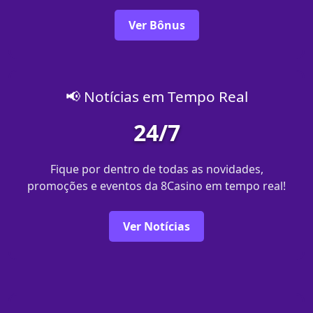
Ver Bônus
📢 Notícias em Tempo Real
24/7
Fique por dentro de todas as novidades,
promoções e eventos da 8Casino em tempo real!
Ver Notícias