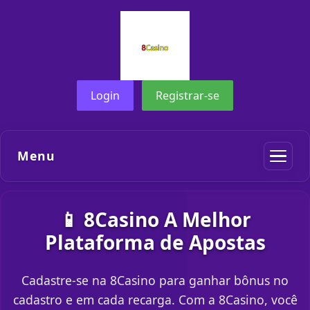
Login
Registrar-se
Menu
📱 8Casino A Melhor
Plataforma de Apostas
Cadastre-se na 8Casino para ganhar bônus no
cadastro e em cada recarga. Com a 8Casino, você