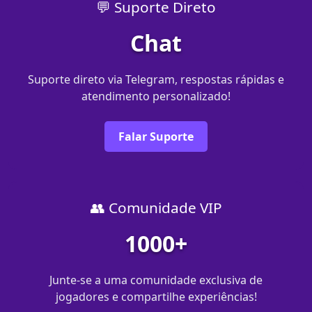
💬 Suporte Direto
Chat
Suporte direto via Telegram, respostas rápidas e
atendimento personalizado!
Falar Suporte
👥 Comunidade VIP
1000+
Junte-se a uma comunidade exclusiva de
jogadores e compartilhe experiências!