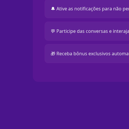
🔔 Ative as notificações para não p
💬 Participe das conversas e interaj
🎁 Receba bônus exclusivos autom