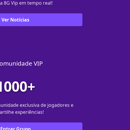
a 8G Vip em tempo real!
Ver Notícias
Comunidade VIP
1000+
unidade exclusiva de jogadores e
rtilhe experiências!
Entrar Grupo