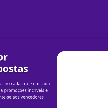
or
postas
us no cadastro e em cada
 a promoções incríveis e
unte-se aos vencedores