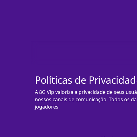
Políticas de Privacida
A 8G Vip valoriza a privacidade de seus us
nossos canais de comunicação. Todos os dad
jogadores.