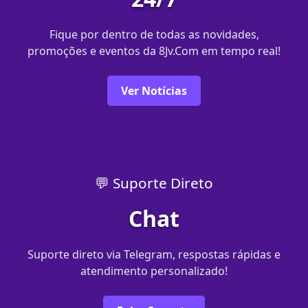
Fique por dentro de todas as novidades,
promoções e eventos da 8Jv.Com em tempo real!
Ver Notícias
💬 Suporte Direto
Chat
Suporte direto via Telegram, respostas rápidas e
atendimento personalizado!