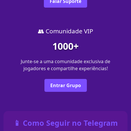
Falar Suporte
👥 Comunidade VIP
1000+
Junte-se a uma comunidade exclusiva de
jogadores e compartilhe experiências!
Entrar Grupo
📱 Como Seguir no Telegram