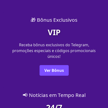
🎁 Bônus Exclusivos
VIP
Receba bônus exclusivos do Telegram,
promoções especiais e códigos promocionais
únicos!
Ver Bônus
📢 Notícias em Tempo Real
24/7