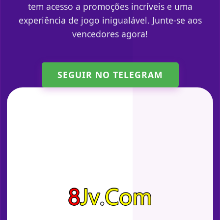
tem acesso a promoções incríveis e uma
experiência de jogo inigualável. Junte-se aos
vencedores agora!
SEGUIR NO TELEGRAM