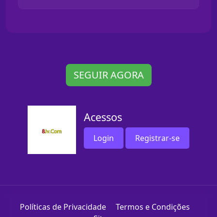
SEGUIR AGORA
Acessos
Login
Registrar-se
Políticas de Privacidade
Termos e Condições