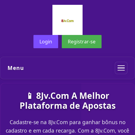
Login
Registrar-se
Menu
📱 8Jv.Com A Melhor
Plataforma de Apostas
Cadastre-se na 8Jv.Com para ganhar bônus no
cadastro e em cada recarga. Com a 8Jv.Com, você