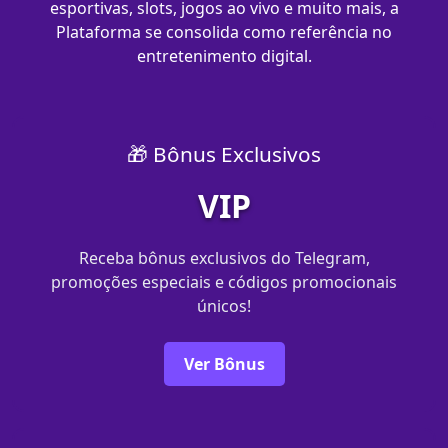
esportivas, slots, jogos ao vivo e muito mais, a
Plataforma se consolida como referência no
entretenimento digital.
🎁 Bônus Exclusivos
VIP
Receba bônus exclusivos do Telegram,
promoções especiais e códigos promocionais
únicos!
Ver Bônus