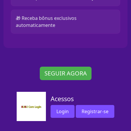
🎁 Receba bônus exclusivos
automaticamente
SEGUIR AGORA
Acessos
Login
Registrar-se