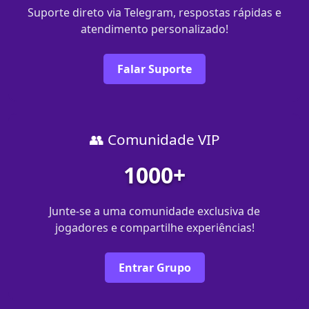
Suporte direto via Telegram, respostas rápidas e
atendimento personalizado!
Falar Suporte
👥 Comunidade VIP
1000+
Junte-se a uma comunidade exclusiva de
jogadores e compartilhe experiências!
Entrar Grupo