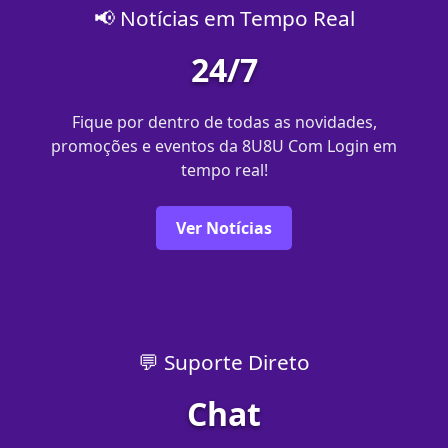
📢 Notícias em Tempo Real
24/7
Fique por dentro de todas as novidades,
promoções e eventos da 8U8U Com Login em
tempo real!
Ver Notícias
💬 Suporte Direto
Chat