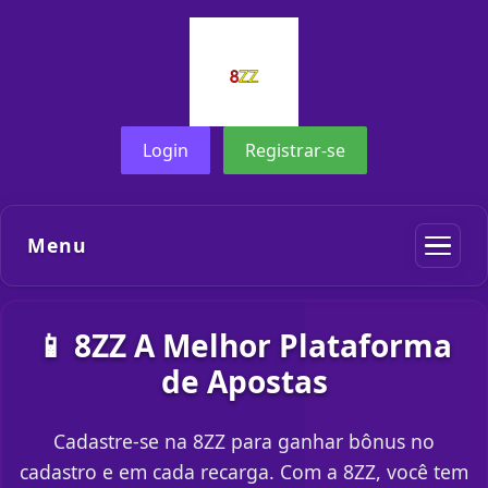
Login
Registrar-se
Menu
📱 8ZZ A Melhor Plataforma
de Apostas
Cadastre-se na 8ZZ para ganhar bônus no
cadastro e em cada recarga. Com a 8ZZ, você tem