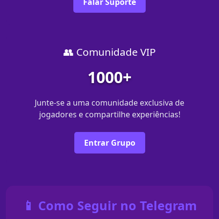
Falar Suporte
👥 Comunidade VIP
1000+
Junte-se a uma comunidade exclusiva de
jogadores e compartilhe experiências!
Entrar Grupo
📱 Como Seguir no Telegram