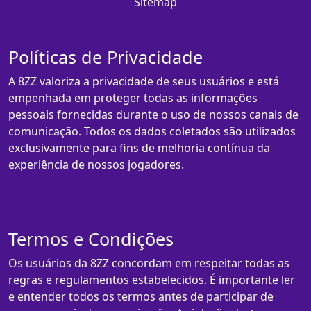
Sitemap
Políticas de Privacidade
A 8ZZ valoriza a privacidade de seus usuários e está
empenhada em proteger todas as informações
pessoais fornecidas durante o uso de nossos canais de
comunicação. Todos os dados coletados são utilizados
exclusivamente para fins de melhoria contínua da
experiência de nossos jogadores.
Termos e Condições
Os usuários da 8ZZ concordam em respeitar todas as
regras e regulamentos estabelecidos. É importante ler
e entender todos os termos antes de participar de