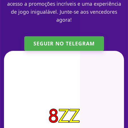
acesso a promoções incríveis e uma experiência
de jogo inigualável. Junte-se aos vencedores
agora!
SEGUIR NO TELEGRAM