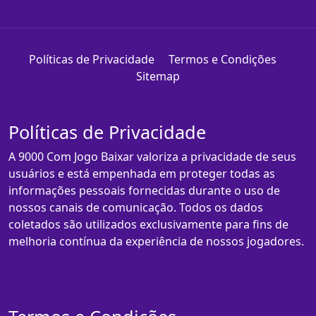
Políticas de Privacidade
Termos e Condições
Sitemap
Políticas de Privacidade
A 9000 Com Jogo Baixar valoriza a privacidade de seus
usuários e está empenhada em proteger todas as
informações pessoais fornecidas durante o uso de
nossos canais de comunicação. Todos os dados
coletados são utilizados exclusivamente para fins de
melhoria contínua da experiência de nossos jogadores.