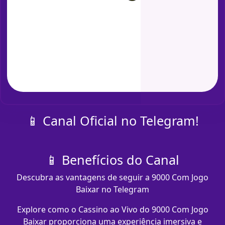
📱 Canal Oficial no Telegram!
📱 Benefícios do Canal
Descubra as vantagens de seguir a 9000 Com Jogo
Baixar no Telegram
Explore como o Cassino ao Vivo do 9000 Com Jogo
Baixar proporciona uma experiência imersiva e