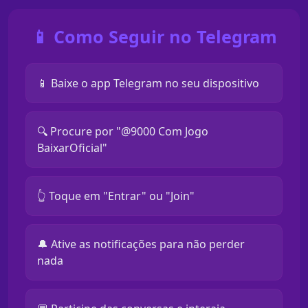
📱 Como Seguir no Telegram
📱 Baixe o app Telegram no seu dispositivo
🔍 Procure por "@9000 Com Jogo
BaixarOficial"
👆 Toque em "Entrar" ou "Join"
🔔 Ative as notificações para não perder
nada