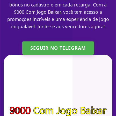
bônus no cadastro e em cada recarga. Com a
9000 Com Jogo Baixar, você tem acesso a
promoções incríveis e uma experiência de jogo
inigualável. Junte-se aos vencedores agora!
SEGUIR NO TELEGRAM