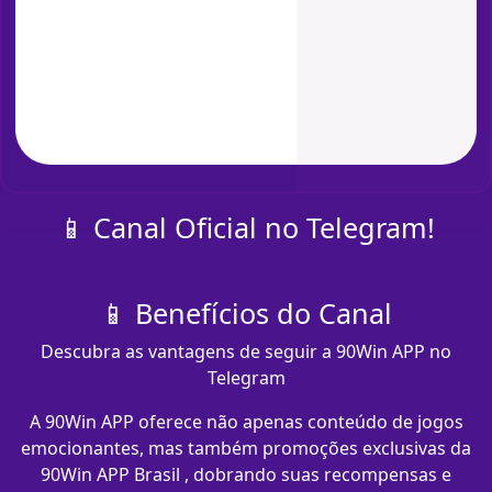
📱 Canal Oficial no Telegram!
📱 Benefícios do Canal
Descubra as vantagens de seguir a 90Win APP no
Telegram
A 90Win APP oferece não apenas conteúdo de jogos
emocionantes, mas também promoções exclusivas da
90Win APP Brasil , dobrando suas recompensas e