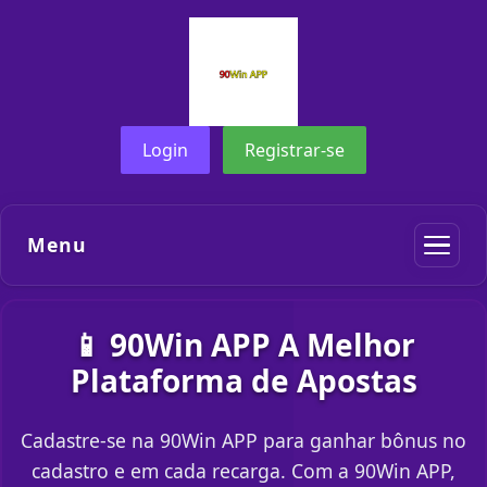
Login
Registrar-se
Menu
📱 90Win APP A Melhor
Plataforma de Apostas
Cadastre-se na 90Win APP para ganhar bônus no
cadastro e em cada recarga. Com a 90Win APP,