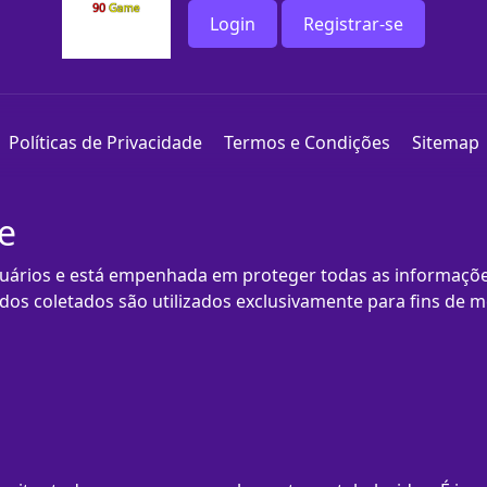
Login
Registrar-se
Políticas de Privacidade
Termos e Condições
Sitemap
de
usuários e está empenhada em proteger todas as informaçõe
os coletados são utilizados exclusivamente para fins de m