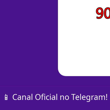
📱 Canal Oficial no Telegram!