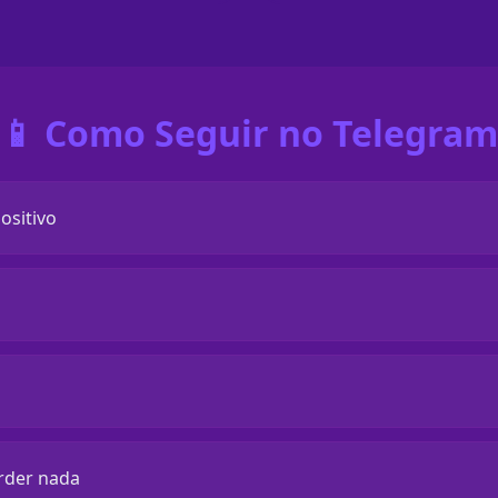
📱 Como Seguir no Telegram
ositivo
erder nada