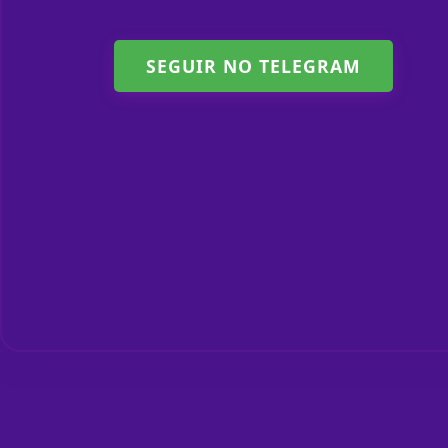
SEGUIR NO TELEGRAM