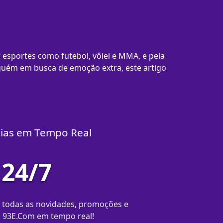
 esportes como futebol, vôlei e MMA, e pela
guém em busca de emoção extra, este artigo
cias em Tempo Real
24/7
e todas as novidades, promoções e
 93E.Com em tempo real!