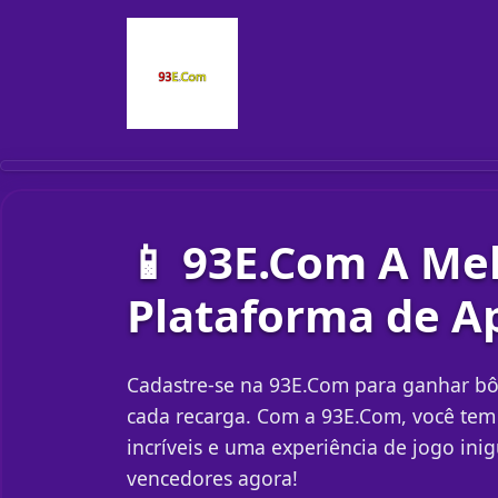
📱 93E.Com A Me
Plataforma de A
Cadastre-se na 93E.Com para ganhar bô
cada recarga. Com a 93E.Com, você tem
incríveis e uma experiência de jogo inig
vencedores agora!