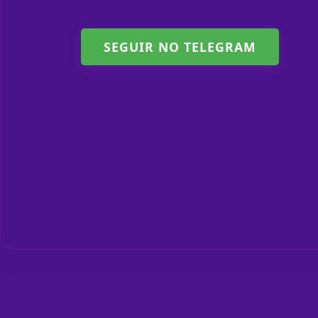
SEGUIR NO TELEGRAM