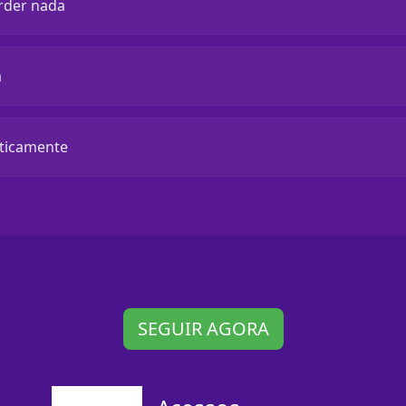
erder nada
a
aticamente
SEGUIR AGORA