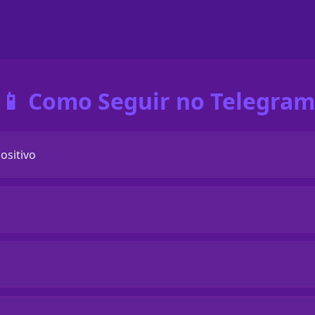
📱 Como Seguir no Telegram
ositivo