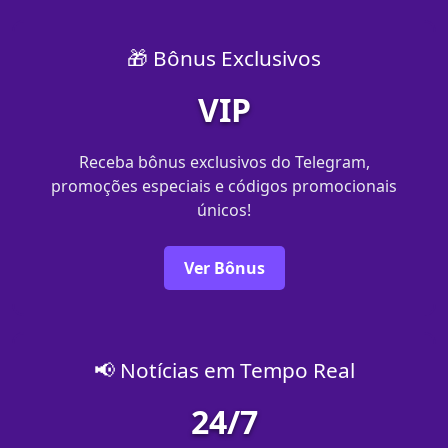
🎁 Bônus Exclusivos
VIP
Receba bônus exclusivos do Telegram,
promoções especiais e códigos promocionais
únicos!
Ver Bônus
📢 Notícias em Tempo Real
24/7