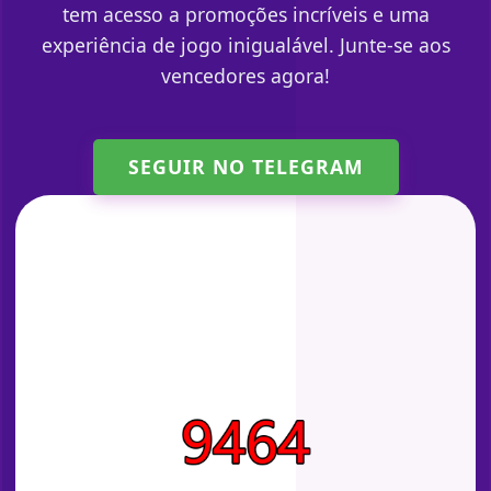
tem acesso a promoções incríveis e uma
experiência de jogo inigualável. Junte-se aos
vencedores agora!
SEGUIR NO TELEGRAM