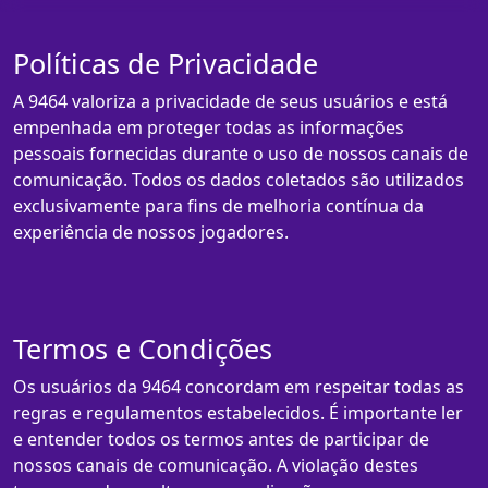
Políticas de Privacidade
A 9464 valoriza a privacidade de seus usuários e está
empenhada em proteger todas as informações
pessoais fornecidas durante o uso de nossos canais de
comunicação. Todos os dados coletados são utilizados
exclusivamente para fins de melhoria contínua da
experiência de nossos jogadores.
Termos e Condições
Os usuários da 9464 concordam em respeitar todas as
regras e regulamentos estabelecidos. É importante ler
e entender todos os termos antes de participar de
nossos canais de comunicação. A violação destes