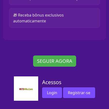
🎁 Receba bônus exclusivos
automaticamente
SEGUIR AGORA
Acessos
Login
Registrar-se