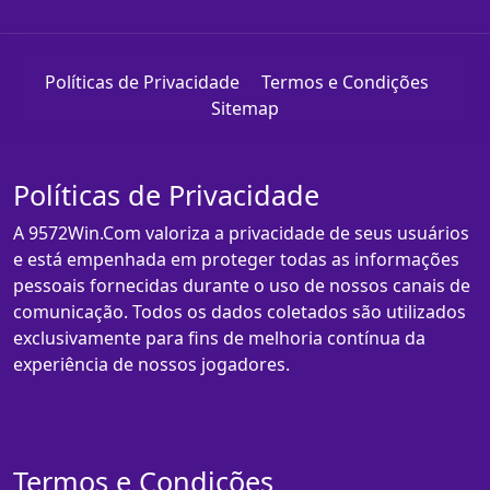
Políticas de Privacidade
Termos e Condições
Sitemap
Políticas de Privacidade
A 9572Win.Com valoriza a privacidade de seus usuários
e está empenhada em proteger todas as informações
pessoais fornecidas durante o uso de nossos canais de
comunicação. Todos os dados coletados são utilizados
exclusivamente para fins de melhoria contínua da
experiência de nossos jogadores.
Termos e Condições