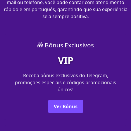
mail ou telefone, você pode contar com atendimento
rápido e em português, garantindo que sua experiência
seja sempre positiva.
🎁 Bônus Exclusivos
VIP
Receba bônus exclusivos do Telegram,
promoções especiais e códigos promocionais
únicos!
Ver Bônus