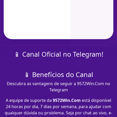
📱 Canal Oficial no Telegram!
📱 Benefícios do Canal
Descubra as vantagens de seguir a 9572Win.Com no
Telegram
A equipe de suporte da
9572Win.Com
está disponível
24 horas por dia, 7 dias por semana, para ajudar com
qualquer dúvida ou problema. Seja por chat ao vivo, e-