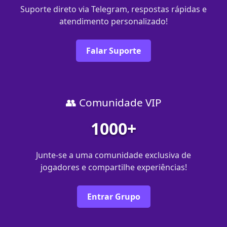
Suporte direto via Telegram, respostas rápidas e
atendimento personalizado!
Falar Suporte
👥 Comunidade VIP
1000+
Junte-se a uma comunidade exclusiva de
jogadores e compartilhe experiências!
Entrar Grupo