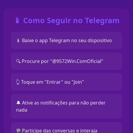
📱 Como Seguir no Telegram
📱 Baixe o app Telegram no seu dispositivo
🔍 Procure por "@9572Win.ComOficial"
👆 Toque em "Entrar" ou "Join"
🔔 Ative as notificações para não perder
nada
💬 Participe das conversas e interaja