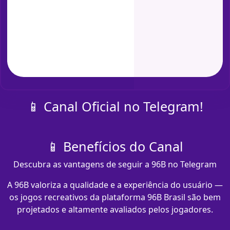
📱 Canal Oficial no Telegram!
📱 Benefícios do Canal
Descubra as vantagens de seguir a 96B no Telegram
A 96B valoriza a qualidade e a experiência do usuário —
os jogos recreativos da plataforma 96B Brasil são bem
projetados e altamente avaliados pelos jogadores.