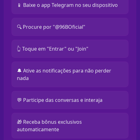
📱 Baixe o app Telegram no seu dispositivo
🔍 Procure por "@96BOficial"
👆 Toque em "Entrar" ou "Join"
🔔 Ative as notificações para não perder
nada
💬 Participe das conversas e interaja
🎁 Receba bônus exclusivos
automaticamente