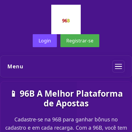
Login
Registrar-se
Menu
📱 96B A Melhor Plataforma
de Apostas
Cadastre-se na 96B para ganhar bônus no
cadastro e em cada recarga. Com a 96B, você tem