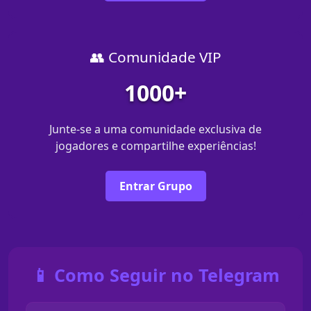
👥 Comunidade VIP
1000+
Junte-se a uma comunidade exclusiva de
jogadores e compartilhe experiências!
Entrar Grupo
📱 Como Seguir no Telegram