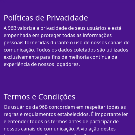
Políticas de Privacidade
A 96B valoriza a privacidade de seus usuários e está
empenhada em proteger todas as informações
pessoais fornecidas durante o uso de nossos canais de
comunicação. Todos os dados coletados são utilizados
exclusivamente para fins de melhoria contínua da
experiência de nossos jogadores.
Termos e Condições
Os usuários da 96B concordam em respeitar todas as
regras e regulamentos estabelecidos. É importante ler
e entender todos os termos antes de participar de
nossos canais de comunicação. A violação destes