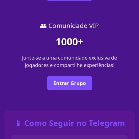
👥 Comunidade VIP
1000+
Junte-se a uma comunidade exclusiva de
jogadores e compartilhe experiências!
Entrar Grupo
📱 Como Seguir no Telegram