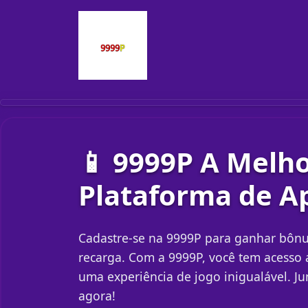
📱 9999P A Melh
Plataforma de A
Cadastre-se na 9999P para ganhar bônu
recarga. Com a 9999P, você tem acesso 
uma experiência de jogo inigualável. J
agora!