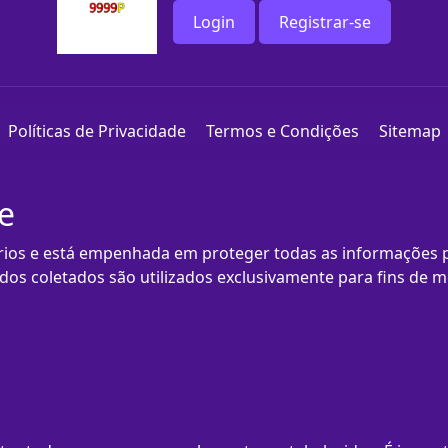
Login
Registrar-se
Políticas de Privacidade
Termos e Condições
Sitemap
de
ários e está empenhada em proteger todas as informações 
os coletados são utilizados exclusivamente para fins de m