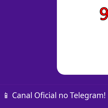
📱 Canal Oficial no Telegram!