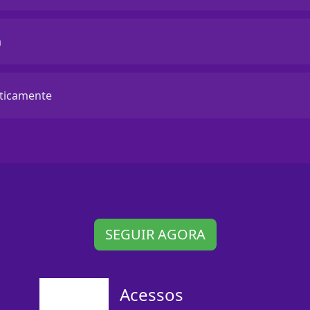
a
aticamente
SEGUIR AGORA
Acessos