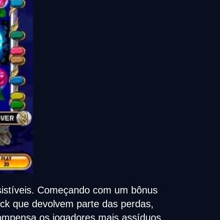
sistíveis. Começando com um bônus
ack que devolvem parte das perdas,
ecompensa os jogadores mais assíduos