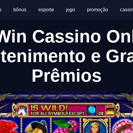
s
bônus
esporte
jogo
promoção
cassi
Win Cassino Onl
etenimento e Gr
Prêmios