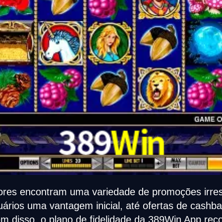
ores encontram uma variedade de promoções irre
ários uma vantagem inicial, até ofertas de cashb
lém disso, o plano de fidelidade da 389Win App r