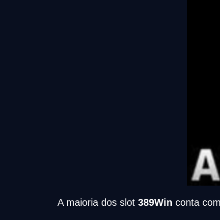
A maioria dos slot
389Win
conta com 